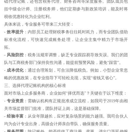
础代理记账，还包含税务代理、财务咨询等深度服务。团队成员包
括中级会计师、注册税务师，他们定期参与新政策培训，能及时将
税收优惠转化为企业红利。
具体来说，专业服务可带来三大转变：
-
效率提升
：内部员工处理财税事务往往耗时耗力，而专业团队借助
标准化流程，可快速完成账务处理，让企业主集中精力于市场开
拓。
-
风险防控
：税务法规常调整，缺乏专业跟踪易导致失误。我们的团
队与工商税务部门保持良性沟通，能提前预警风险，避免“踩雷”。
-
成本优化
：通过合理筹划，可合法降低税负。例如，小型企业常忽
略的优惠政策，在专业指导下可轻松兑现，实现“省钱又省心”。
三、选择代理记账机构的核心标准
面对市场上众多服务商，企业如何“择优而选”？关键在于以下维度：
-
专业资质
：需确认机构有正规批准成立流程，如我司于2019年由相
关市场监督部门批准，团队持证上岗，这是基础保障。
-
经验丰富
：从业年限越长，应对复杂场景的能力越强。我司合伙人
均为会计专业出身，高级会计师亲自带队，确保服务质量。
-
服务范围
：除记账外，能否提供工商注册、变更、进出口等延伸服