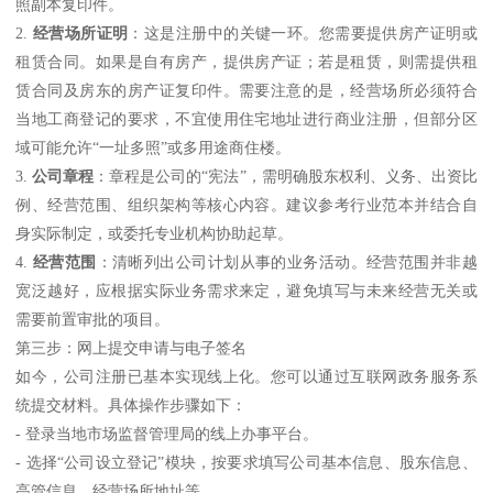
照副本复印件。
2.
经营场所证明
：这是注册中的关键一环。您需要提供房产证明或
租赁合同。如果是自有房产，提供房产证；若是租赁，则需提供租
赁合同及房东的房产证复印件。需要注意的是，经营场所必须符合
当地工商登记的要求，不宜使用住宅地址进行商业注册，但部分区
域可能允许“一址多照”或多用途商住楼。
3.
公司章程
：章程是公司的“宪法”，需明确股东权利、义务、出资比
例、经营范围、组织架构等核心内容。建议参考行业范本并结合自
身实际制定，或委托专业机构协助起草。
4.
经营范围
：清晰列出公司计划从事的业务活动。经营范围并非越
宽泛越好，应根据实际业务需求来定，避免填写与未来经营无关或
需要前置审批的项目。
第三步：网上提交申请与电子签名
如今，公司注册已基本实现线上化。您可以通过互联网政务服务系
统提交材料。具体操作步骤如下：
- 登录当地市场监督管理局的线上办事平台。
- 选择“公司设立登记”模块，按要求填写公司基本信息、股东信息、
高管信息、经营场所地址等。