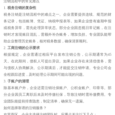
注销流程中的常见难点
1.
税务注销的复杂性
税务注销是注销流程中的难点之一。企业需要提供连续、规范的财
务记录，包括账簿、凭证、纳税申报表等。如果企业曾有逾期申报
或税务异常，需先处理异常状态。部分企业因忽视日常记账，在注
销时才发现账目混乱，需额外补办账务，增加负担。专业团队能帮
助企业整理历史账务，核对税务数据，确保清算顺利。
2.
工商注销的公示要求
根据规定，企业需通过相应平台发布注销公告，公示期通常为45
天。在此期间，债权人可提出异议。如果企业存在未清偿债务，需
与债权人协商解决。公示期满后，才能提交注销申请。专业公司会
全程跟踪进度，及时处理公示期间可能出现的问题。
3.
子账户的清理
除基本账户外，企业还需注销社保账户、公积金账户、印章等。部
分企业因员工离职后未及时停缴社保，导致注销时需补缴费用。专
业团队能提前排查隐患，制定清单，确保无一遗漏。
如何选择靠谱的注销服务？
在芙蓉区，企业主选择注销团队时，应重点关注以下几点：