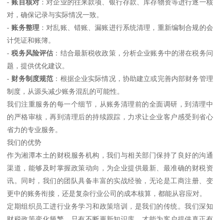
-
账目核对
：对企业的往来款项、银行存款、库存物资等进行逐一核
对，确保记录与实际情况一致。
-
账务整理
：对乱账、错账、漏账进行系统清理，重新编制合规的会
计凭证和账簿。
-
税务风险评估
：结合最新税收政策，分析企业账务中的潜在税务问
题，提供优化建议。
-
财务制度规范
：根据企业实际情况，协助建立或完善内部财务管理
制度，从源头减少账务混乱的可能性。
我们注重服务的每一个细节，从账务清理前的全面调研，到清理中
的严格审核，再到清理后的持续跟踪，力求让企业客户感受到省心
省力的专业服务。
我们的优势
作为湘潭本土的财税服务机构，我们与相关部门保持了良好的沟通
渠道，能够及时掌握政策动向，为企业提供最新、最准确的财税资
讯。同时，我们的团队具备丰富的实战经验，无论是工商注册、变
更中的账务衔接，还是复杂行业公司的成本核算，都能从容应对。
定期组织员工进行业务学习和政策培训，是我们的传统。我们深知
财税政策变化频繁，只有不断更新知识库，才能为客户提供真正有