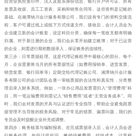
括营业执照复印件、法人及股东身份信息、银行开户许可证、所有
发票及收据、员工工资表、采购和销售合同等。这些资料是记账的
基础。在湘潭纳川会计服务有限公司，我们设有专门的资料交接流
程，客户可通过线上或线下方式传递文件。接收后，会计人员会为
企业建立新的会计账套，设定科目分类，确保每一笔收支都有明确
归属。对于新注册的企业，我们会从零开始建立账簿；对于已运营
的企业，则需进行期初数据录入，保证账务的连续性。
第三步：日常票据处理。这是代理记账程序中最核心的部分。每个
月，企业需要将当月的所有票据凭证（如费用报销单、进货发票、
销货发票、银行回单等）定期交给代理记账公司。湘潭纳川会计服
务有限公司的会计团队会逐一审核票据的合法性和真实性，分类整
理后录入财务系统。例如，一张办公用品发票需归入“管理费用”科
目，而一笔运输费用则需记入“销售费用”或者“主营业务成本”。同
时，我们会对发票的开具与认证进行专业指导，帮助企业避免因票
据管理不当导致的税务风险。对于常见的错票、漏票问题，我们的
专员会及时提醒企业补充或调整。
第四步：账务核算与编制报表。在完成票据录入后，会计人员会进
行账务处理，包括计提折旧、摊销待摊费用、结转成本、计算税