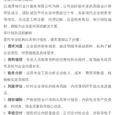
以湘潭纳川会计服务有限公司为例，公司由经验丰富的高级会计师
带队成立，团队成员平均从业年限超过十年，具备现代企业财务管
理理念。无论是工商注册、代理记账，还是税务筹划、审计报告编
制，都能为企业提供系统解决方案。
审计报告流程解析
委托专业机构出具审计报告，通常遵循以下步骤：
1.
需求沟通
：企业提供财务报表、账目明细等基础资料，机构了解
企业类型、经营规模及具体需求。
2.
资料梳理
：专业人员检查资料的完整性和合规性，发现缺失或异
常及时与企业沟通补充。
3.
账务分析
：运用专业工具分析企业收入、成本、费用等数据，核
验账实是否相符。
4.
风险评估
：针对企业潜在的税务风险、内控薄弱环节提出改进建
议。
5.
报告编制
：严格按照会计准则出具审计报告，内容包含资产负债
表、利润表、现金流量表等核心信息。
6.
审核交付
：报告经过内部复核后，正式交付给企业，并留存电子