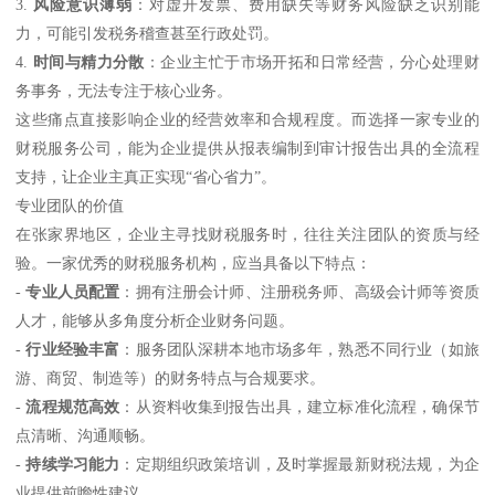
3.
风险意识薄弱
：对虚开发票、费用缺失等财务风险缺乏识别能
力，可能引发税务稽查甚至行政处罚。
4.
时间与精力分散
：企业主忙于市场开拓和日常经营，分心处理财
务事务，无法专注于核心业务。
这些痛点直接影响企业的经营效率和合规程度。而选择一家专业的
财税服务公司，能为企业提供从报表编制到审计报告出具的全流程
支持，让企业主真正实现“省心省力”。
专业团队的价值
在张家界地区，企业主寻找财税服务时，往往关注团队的资质与经
验。一家优秀的财税服务机构，应当具备以下特点：
-
专业人员配置
：拥有注册会计师、注册税务师、高级会计师等资质
人才，能够从多角度分析企业财务问题。
-
行业经验丰富
：服务团队深耕本地市场多年，熟悉不同行业（如旅
游、商贸、制造等）的财务特点与合规要求。
-
流程规范高效
：从资料收集到报告出具，建立标准化流程，确保节
点清晰、沟通顺畅。
-
持续学习能力
：定期组织政策培训，及时掌握最新财税法规，为企
业提供前瞻性建议。