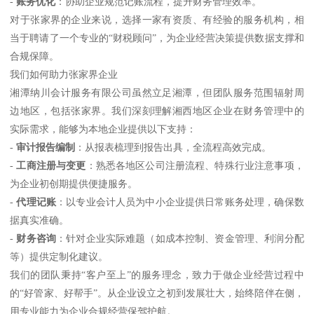
-
账务优化
：协助企业规范记账流程，提升财务管理效率。
对于张家界的企业来说，选择一家有资质、有经验的服务机构，相
当于聘请了一个专业的“财税顾问”，为企业经营决策提供数据支撑和
合规保障。
我们如何助力张家界企业
湘潭纳川会计服务有限公司虽然立足湘潭，但团队服务范围辐射周
边地区，包括张家界。我们深刻理解湘西地区企业在财务管理中的
实际需求，能够为本地企业提供以下支持：
-
审计报告编制
：从报表梳理到报告出具，全流程高效完成。
-
工商注册与变更
：熟悉各地区公司注册流程、特殊行业注意事项，
为企业初创期提供便捷服务。
-
代理记账
：以专业会计人员为中小企业提供日常账务处理，确保数
据真实准确。
-
财务咨询
：针对企业实际难题（如成本控制、资金管理、利润分配
等）提供定制化建议。
我们的团队秉持“客户至上”的服务理念，致力于做企业经营过程中
的“好管家、好帮手”。从企业设立之初到发展壮大，始终陪伴在侧，
用专业能力为企业合规经营保驾护航。