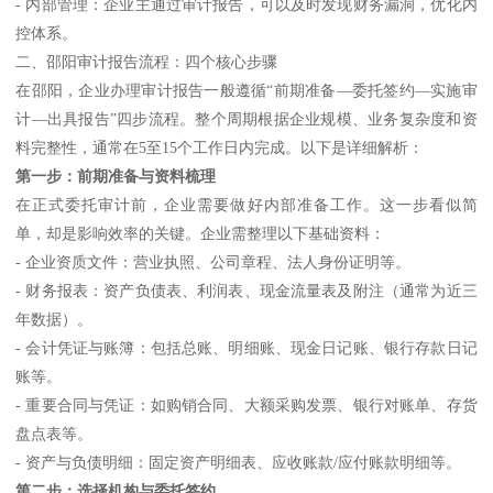
- 内部管理：企业主通过审计报告，可以及时发现财务漏洞，优化内
控体系。
二、邵阳审计报告流程：四个核心步骤
在邵阳，企业办理审计报告一般遵循“前期准备—委托签约—实施审
计—出具报告”四步流程。整个周期根据企业规模、业务复杂度和资
料完整性，通常在5至15个工作日内完成。以下是详细解析：
第一步：前期准备与资料梳理
在正式委托审计前，企业需要做好内部准备工作。这一步看似简
单，却是影响效率的关键。企业需整理以下基础资料：
- 企业资质文件：营业执照、公司章程、法人身份证明等。
- 财务报表：资产负债表、利润表、现金流量表及附注（通常为近三
年数据）。
- 会计凭证与账簿：包括总账、明细账、现金日记账、银行存款日记
账等。
- 重要合同与凭证：如购销合同、大额采购发票、银行对账单、存货
盘点表等。
- 资产与负债明细：固定资产明细表、应收账款/应付账款明细等。
第二步：选择机构与委托签约