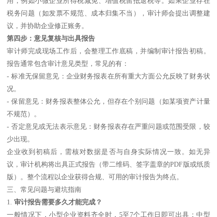
用，例如小微企业所得税减免、增值税留抵退税等。如果企业存在
税务问题（如发票不规范、成本归集不当），审计师会提出调整建
议，并协助企业修正账务。
第四步：意见复核与出具报告
审计师完成现场工作后，会整理工作底稿，并编制审计报告初稿。
报告通常包含审计意见类型，常见的有：
- 标准无保留意见：企业财务报表在所有重大方面公允反映了财务状
况。
- 保留意见：财务报表整体公允，但存在个别问题（如某项资产计量
不规范）。
- 否定意见或无法表示意见：财务报表存在严重问题或范围受限，较
少出现。
企业收到初稿后，需核对数据是否与自身实际情况一致。如无异
议，审计机构将出具正式报告（带二维码、签字盖章的PDF版或纸质
版）。整个流程以企业获得合规、可用的审计报告为终点。
三、常见问题与避坑指南
1.
审计报告需要多久才能完成？
一般情况下，小型企业资料齐全时，5至7个工作日即可出具；中型