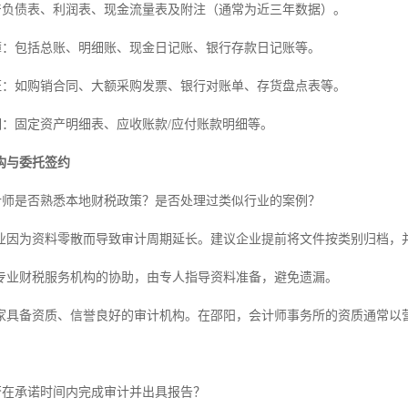
资产负债表、利润表、现金流量表及附注（通常为近三年数据）。
账簿：包括总账、明细账、现金日记账、银行存款日记账等。
凭证：如购销合同、大额采购发票、银行对账单、存货盘点表等。
细：固定资产明细表、应收账款/应付账款明细等。
构与委托签约
审计师是否熟悉本地财税政策？是否处理过类似行业的案例？
业因为资料零散而导致审计周期延长。建议企业提前将文件按类别归档，
专业财税服务机构的协助，由专人指导资料准备，避免遗漏。
家具备资质、信誉良好的审计机构。在邵阳，会计师事务所的资质通常以
能否在承诺时间内完成审计并出具报告？