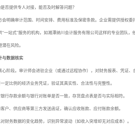
机构是否提供专人对接，能否及时解答问题？
方会明确审计范围、时间安排、费用标准及保密条款。企业需提供授权委
供“一站式”服务的机构，如湘潭纳川会计服务有限公司这样的专业团队，
避潜在风险。
计与数据核实
核心阶段。审计师会进驻企业（或通过远程协作），对财务报表、凭证、
抽查一定比例的经济业务凭证，验证其真实性、合法性与完整性。
检查银行存款余额与银行对账单是否一致，存货盘点表是否与实际相符。
：向客户、供应商等第三方发送函证，确认应收账款、应付账款余额。
：比对财务数据的变化趋势，识别异常波动（如收入突增却无对应成本）。