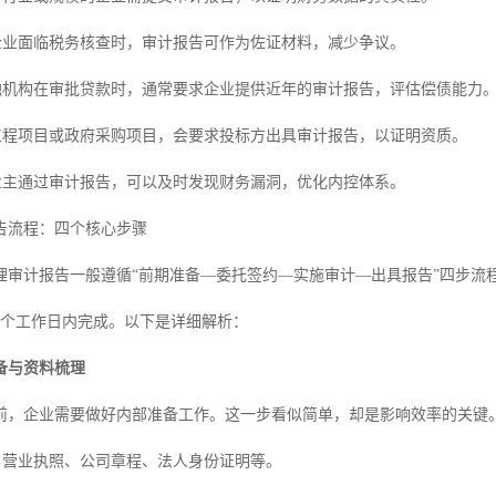
当企业面临税务核查时，审计报告可作为佐证材料，减少争议。
金融机构在审批贷款时，通常要求企业提供近年的审计报告，评估偿债能力
多工程项目或政府采购项目，会要求投标方出具审计报告，以证明资质。
企业主通过审计报告，可以及时发现财务漏洞，优化内控体系。
告流程：四个核心步骤
理审计报告一般遵循“前期准备—委托签约—实施审计—出具报告”四步流
15个工作日内完成。以下是详细解析：
备与资料梳理
前，企业需要做好内部准备工作。这一步看似简单，却是影响效率的关键
件：营业执照、公司章程、法人身份证明等。