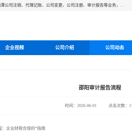
湘潭纳川会计服务有限公司主营从事：湘潭公司账务清理、湘潭公司注销、代理记账、公司变更、公司注册、审计报告等业务，公司设立有专门的代理注册部门，现有工商代办专员，部门经理从事工商代办多年，对各地区公司注册、公司变更、进出口业务等流程以及各行业公司注册、变更所需注意的细节都非常熟悉。
企业视频
公司介绍
公司动态
邵阳审计报告流程
时间：2026-06-01
点击次数：17
程：企业财税合规的*指南