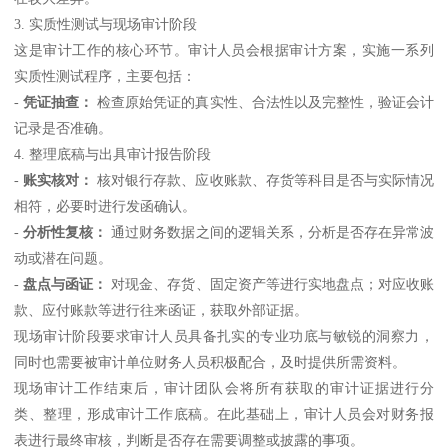
3. 实质性测试与现场审计阶段
这是审计工作的核心环节。审计人员会根据审计方案，实施一系列
实质性测试程序，主要包括：
-
凭证抽查：
检查原始凭证的真实性、合法性以及完整性，验证会计
记录是否准确。
4. 整理底稿与出具审计报告阶段
-
账实核对：
核对银行存款、应收账款、存货等科目是否与实际情况
相符，必要时进行发函确认。
-
分析性复核：
通过财务数据之间的逻辑关系，分析是否存在异常波
动或潜在问题。
-
盘点与函证：
对现金、存货、固定资产等进行实地盘点；对应收账
款、应付账款等进行往来函证，获取外部证据。
现场审计阶段要求审计人员具备扎实的专业功底与敏锐的洞察力，
同时也需要被审计单位财务人员积极配合，及时提供所需资料。
现场审计工作结束后，审计团队会将所有获取的审计证据进行分
类、整理，形成审计工作底稿。在此基础上，审计人员会对财务报
表进行最终审核，判断是否存在需要调整或披露的事项。