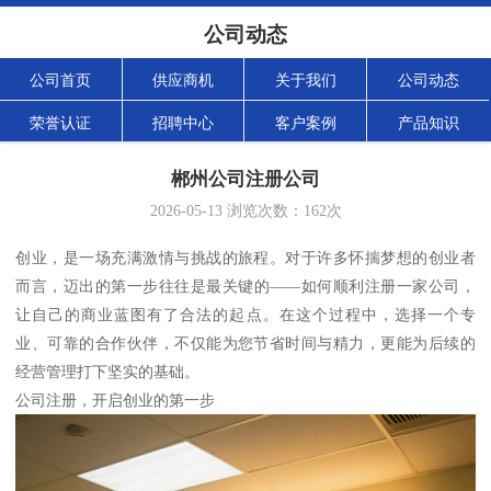
公司动态
公司首页
供应商机
关于我们
公司动态
荣誉认证
招聘中心
客户案例
产品知识
郴州公司注册公司
2026-05-13
浏览次数：
162
次
创业，是一场充满激情与挑战的旅程。对于许多怀揣梦想的创业者
而言，迈出的第一步往往是最关键的——如何顺利注册一家公司，
让自己的商业蓝图有了合法的起点。在这个过程中，选择一个专
业、可靠的合作伙伴，不仅能为您节省时间与精力，更能为后续的
经营管理打下坚实的基础。
公司注册，开启创业的第一步