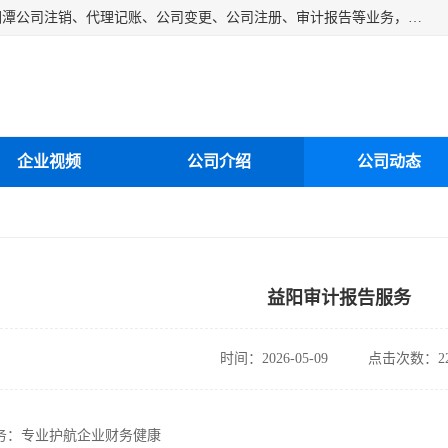
湘潭纳川会计服务有限公司主营从事：湘潭公司账务清理、湘潭公司注销、代理记账、公司变更、公司注册、审计报告等业务，公司设立有专门的代理注册部门，现有工商代办专员，部门经理从事工商代办多年，对各地区公司注册、公司变更、进出口业务等流程以及各行业公司注册、变更所需注意的细节都非常熟悉。
企业视频
公司介绍
公司动态
益阳审计报告服务
时间：2026-05-09
点击次数：22
务：专业护航企业财务健康