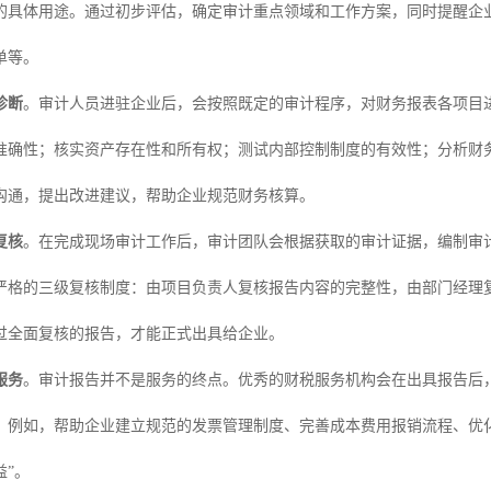
的具体用途。通过初步评估，确定审计重点领域和工作方案，同时提醒企
单等。
诊断
。审计人员进驻企业后，会按照既定的审计程序，对财务报表各项目
准确性；核实资产存在性和所有权；测试内部控制制度的有效性；分析财
沟通，提出改进建议，帮助企业规范财务核算。
复核
。在完成现场审计工作后，审计团队会根据获取的审计证据，编制审
严格的三级复核制度：由项目负责人复核报告内容的完整性，由部门经理
过全面复核的报告，才能正式出具给企业。
服务
。审计报告并不是服务的终点。优秀的财税服务机构会在出具报告后
。例如，帮助企业建立规范的发票管理制度、完善成本费用报销流程、优
益”。