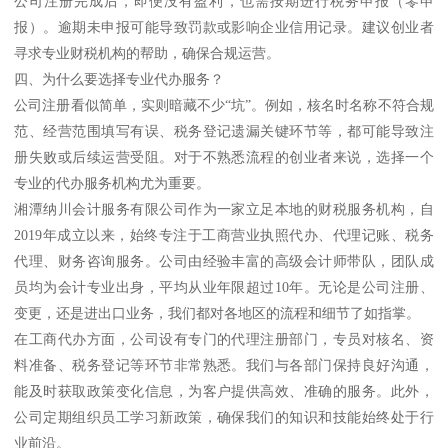
公司注册完成后，即便没有盈利，也需按期进行税务申报（零申
报）。逾期未申报可能导致罚款或影响企业信用记录。建议创业者
寻求专业财税机构的帮助，确保合规运营。
四、为什么要选择专业代办服务？
公司注册看似简单，实则暗藏不少“坑”。例如，核名时名称不符合规
范、经营范围填写有误、税务登记遗漏关键环节等，都可能导致注
册失败或后续运营受阻。对于不熟悉流程的创业者来说，选择一个
专业的代办服务机构尤为重要。
湘潭纳川会计服务有限公司作为一家立足本地的财税服务机构，自
2019年成立以来，始终专注于工商营业执照代办、代理记账、税务
代理、财务咨询服务。公司由经验丰富的高级会计师带队，团队成
员均为会计专业出身，平均从业年限超过10年。无论是公司注册、
变更，还是进出口业务，我们都对各地区的流程和细节了如指掌。
在工商代办方面，公司设有专门的代理注册部门，专员对核名、资
料准备、税务登记等环节非常熟悉。我们与各部门保持良好沟通，
能及时获取政策变化信息，为客户提供高效、准确的服务。此外，
公司定期组织员工学习新政策，确保我们的知识和技能始终处于行
业前沿。