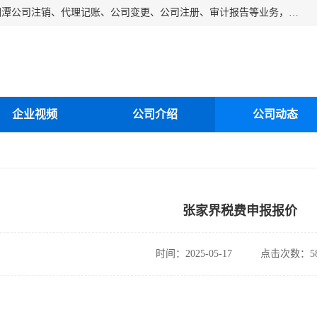
湘潭纳川会计服务有限公司主营从事：湘潭公司账务清理、湘潭公司注销、代理记账、公司变更、公司注册、审计报告等业务，公司设立有专门的代理注册部门，现有工商代办专员，部门经理从事工商代办多年，对各地区公司注册、公司变更、进出口业务等流程以及各行业公司注册、变更所需注意的细节都非常熟悉。
企业视频
公司介绍
公司动态
张家界税费申报报价
时间：2025-05-17
点击次数：58