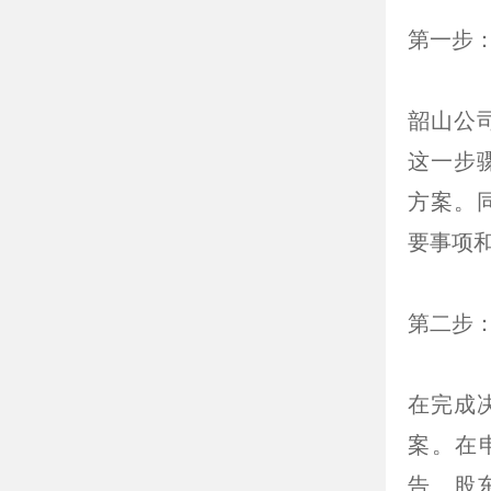
第一步
韶山公
这一步
方案。
要事项
第二步
在完成
案。在
告、股