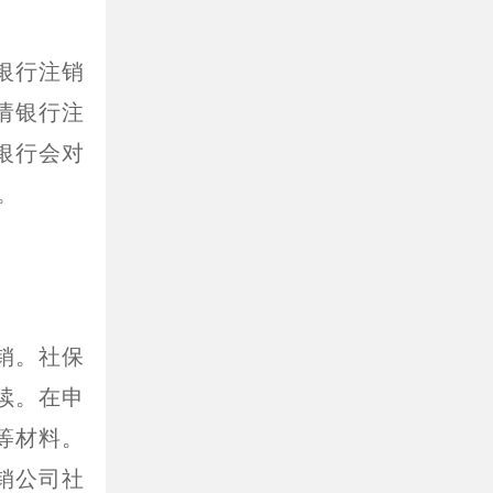
银行注销
请银行注
银行会对
。
销。社保
续。在申
等材料。
销公司社