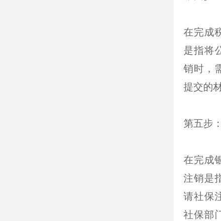
在完成
是指将
销时，
提交的
第五步
在完成
注销是
请社保
社保部