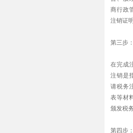
商行政
注销证
第三步
在完成
注销是
请税务
表等材
颁发税
第四步