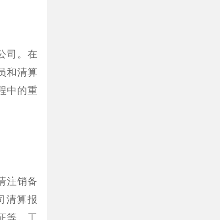
公司。在
员和清算
程中的重
请注销备
司清算报
证等。工