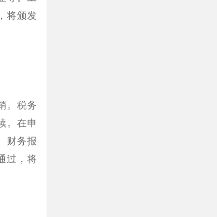
，将颁发
销。税务
续。在申
、财务报
通过，将