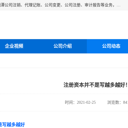
湘潭纳川会计服务有限公司主营从事：湘潭公司账务清理、湘潭公司注销、代理记账、公司变更、公司注册、审计报告等业务，公司设立有专门的代理注册部门，现有工商代办专员，部门经理从事工商代办多年，对各地区公司注册、公司变更、进出口业务等流程以及各行业公司注册、变更所需注意的细节都非常熟悉。
企业视频
公司介绍
公司动态
注册资本并不是写越多越好
时间：2021-02-25
浏览数：84
是写越多越好