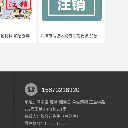
销材料 加急办理
湘潭市岳塘区税务注销要求 加急办理
15873218320
地址：湖南省 湘潭 湘潭县 易俗河镇 玉兰中路
262号玉兰东苑1栋201室
湘潭县税务注销材料 小规模纳税人税费申报 快速高效
湘潭市雨湖区快速税务注销 一般纳税人税务申报 一站式服务
联系人：贺会计
先生
（总经理）
微信帐号：15873218320