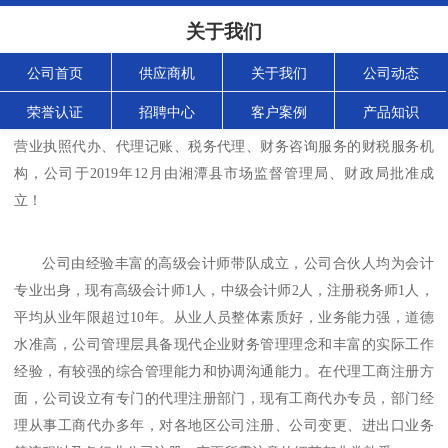
关于我们
公司首页
供应商机
关于我们
公司动态
荣誉认证
招聘中心
客户案例
产品知识
湘潭纳川会计服务有限公司
是
一家立足于湘潭县专业从事工商
营业执照代办、代理记账、税务代理、财务咨询服务的财税服务机
构，公司于
2019
年
1
2
月
由
湘潭
县市场监督管理局
、财政局批准成
立！
公司由经验丰富的高级会计师带队成立，公司合伙人均为会计
专业出身，现有高级会计师
1
人，中级会计师
2
人，注册税务师
1
人，
平均从业年限超过
10
年
。从业人员整体素质好，业务能力强，道德
水准高，公司管理层具备现代企业财务管理理念和丰富的实际工作
经验，有较强的综合管理能力和协调沟通能力。在代理工商注册方
面，公司设立有专门的代理注册部门，现有工商代办专员，部门经
理从事工商代办多年，对各地区公司注册、公司变更、进出口业务